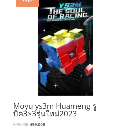
Sale!
Moyu ys3m Huameng รู
บิค3×3รุ่นใหม่2023
899.00
฿
499.00
฿