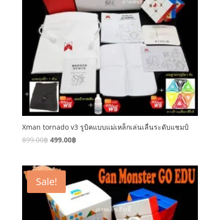
Xman tornado v3 รูบิคแบบแม่เหล็กเล่นเลื่นระดับแชมป์
899.00
฿
499.00
฿
Sale!