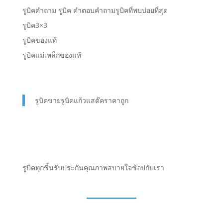
รูบิคคำถาม รูบิค คำตอบคำถามรูบิคที่พบบ่อยที่สุด
รูบิค3×3
รูบิคของแท้
รูบิคแม่เหล็กของแท้
รูบิคขายรูบิคแก้วแสต๊คราคาถูก
รูบิคทุกชิ้นรับประกันคุณภาพสบายใจช้อปกับเรา